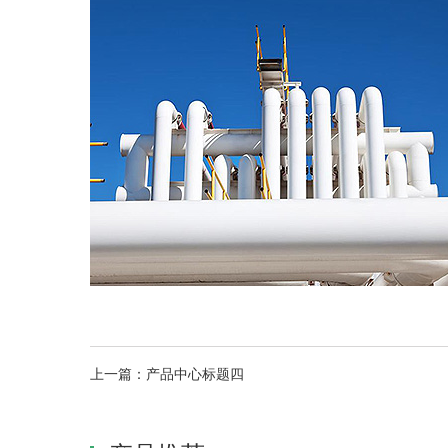
上一篇：产品中心标题四